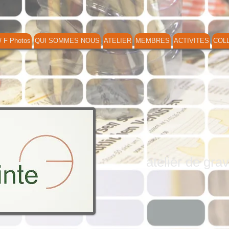
/ F Photos
QUI SOMMES NOUS
ATELIER
MEMBRES
ACTIVITES
COL
atelier de gr